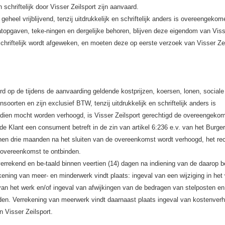
 schriftelijk door Visser Zeilsport zijn aanvaard.
n geheel vrijblijvend, tenzij uitdrukkelijk en schriftelijk anders is overeengekom
atopgaven, teke-ningen en dergelijke behoren, blijven deze eigendom van Vis
n schriftelijk wordt afgeweken, en moeten deze op eerste verzoek van Visser Ze
 op de tijdens de aanvaarding geldende kostprijzen, koersen, lonen, sociale 
soorten en zijn exclusief BTW, tenzij uitdrukkelijk en schriftelijk anders is
dien mocht worden verhoogd, is Visser Zeilsport gerechtigd de overeengekom
e Klant een consument betreft in de zin van artikel 6:236 e.v. van het Burgerl
nnen drie maanden na het sluiten van de overeenkomst wordt verhoogd, het re
e overeenkomst te ontbinden.
errekend en be-taald binnen veertien (14) dagen na indiening van de daarop b
kening van meer- en minderwerk vindt plaats: ingeval van een wijziging in het
van het werk en/of ingeval van afwijkingen van de bedragen van stelposten e
den. Verrekening van meerwerk vindt daarnaast plaats ingeval van kostenver
n Visser Zeilsport.