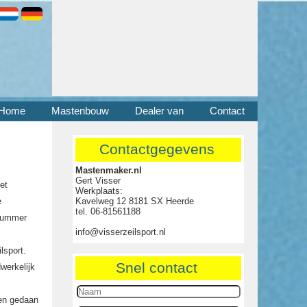
Home
Mastenbouw
Dealer van
Contact
Contactgegevens
Mastenmaker.nl
Gert Visser
et
Werkplaats:
e
Kavelweg 12 8181 SX Heerde
tel. 06-81561188
 nummer
info@visserzeilsport.nl
lsport.
Snel contact
werkelijk
den gedaan