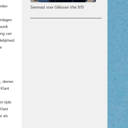
orden
Siermast voor Gillissen Vlet 970
derdagen
wordt
sing van
elijkheid
te
, dienen
 Klant
n tijde
Klant
e als