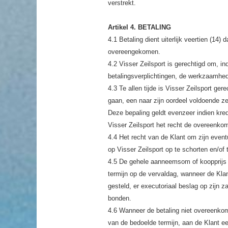
verstrekt.
Artikel 4. BETALING
4.1 Betaling dient uiterlijk veertien (14)
overeengekomen.
4.2 Visser Zeilsport is gerechtigd om, in
betalingsverplichtingen, de werkzaamhed
4.3 Te allen tijde is Visser Zeilsport ge
gaan, een naar zijn oordeel voldoende z
Deze bepaling geldt evenzeer indien kred
Visser Zeilsport het recht de overeenkom
4.4 Het recht van de Klant om zijn even
op Visser Zeilsport op te schorten en/of t
4.5 De gehele aanneemsom of koopprijs is
termijn op de vervaldag, wanneer de Klant
gesteld, er executoriaal beslag op zijn zak
bonden.
4.6 Wanneer de betaling niet overeenkomst
van de bedoelde termijn, aan de Klant ee