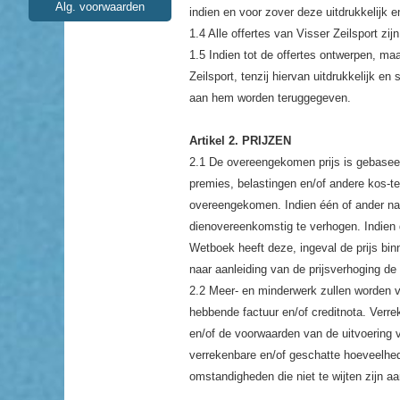
Alg. voorwaarden
indien en voor zover deze uitdrukkelijk en
1.4 Alle offertes van Visser Zeilsport zij
1.5 Indien tot de offertes ontwerpen, ma
Zeilsport, tenzij hiervan uitdrukkelijk e
aan hem worden teruggegeven.
Artikel 2. PRIJZEN
2.1 De overeengekomen prijs is gebaseerd
premies, belastingen en/of andere kos-ten
overeengekomen. Indien één of ander na
dienovereenkomstig te verhogen. Indien d
Wetboek heeft deze, ingeval de prijs bi
naar aanleiding van de prijsverhoging d
2.2 Meer- en minderwerk zullen worden v
hebbende factuur en/of creditnota. Verre
en/of de voorwaarden van de uitvoering 
verrekenbare en/of geschatte hoeveelhe
omstandigheden die niet te wijten zijn aa