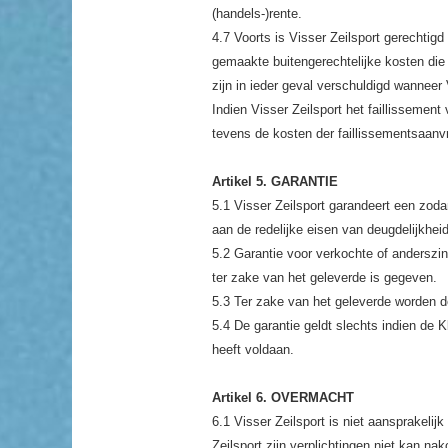
(handels-)rente.
4.7 Voorts is Visser Zeilsport gerechtig
gemaakte buitengerechtelijke kosten die d
zijn in ieder geval verschuldigd wanneer
Indien Visser Zeilsport het faillissemen
tevens de kosten der faillissementsaanv
Artikel 5. GARANTIE
5.1 Visser Zeilsport garandeert een zo
aan de redelijke eisen van deugdelijkhei
5.2 Garantie voor verkochte of anderszin
ter zake van het geleverde is gegeven.
5.3 Ter zake van het geleverde worden d
5.4 De garantie geldt slechts indien de K
heeft voldaan.
Artikel 6. OVERMACHT
6.1 Visser Zeilsport is niet aansprakeli
Zeilsport zijn verplichtingen niet kan n