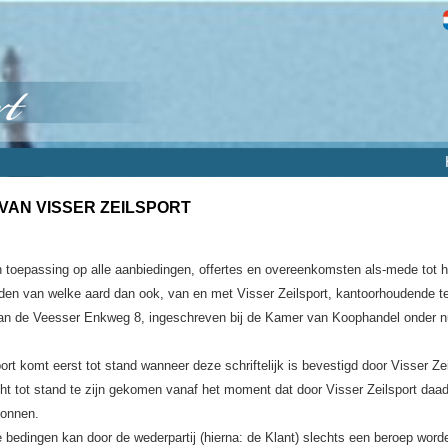
AN VISSER ZEILSPORT
toepassing op alle aanbiedingen, offertes en overeenkomsten als-mede tot h
den van welke aard dan ook, van en met Visser Zeilsport, kantoorhoudende t
an de Veesser Enkweg 8, ingeschreven bij de Kamer van Koophandel onder
t komt eerst tot stand wanneer deze schriftelijk is bevestigd door Visser Zei
 tot stand te zijn gekomen vanaf het moment dat door Visser Zeilsport daad
gonnen.
bedingen kan door de wederpartij (hierna: de Klant) slechts een beroep wor