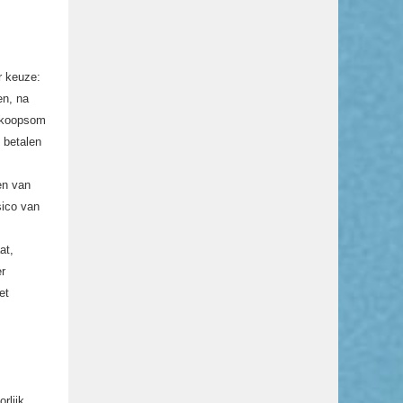
er keuze:
en, na
f koopsom
 betalen
en van
sico van
at,
er
et
rlijk