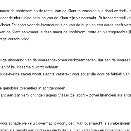
d naast de hoofdsom en de rente, van de Klant te vorderen alle daad-werkelijk
oor de niet-tijdige betaling van de Klant zijn veroorzaakt. Buitengerechtelijk
 Visser Zeilsport voor de invordering zich van de hulp van een derde heeft ver
t van de Klant aanvraagt is deze naast de hoofdsom, rente en buitengerechteli
rage verschuldigd.
danige uitvoering van de overeengekomen werkzaamheden, dat aan de overee
d en/of bruikbaarheid wordt voldaan.
s geleverde zaken wordt slechts verstrekt voor zover die door de fabriek van
e gangbare toleranties in achtgenomen.
lant aan zijn verplichtingen jegens Visser Zeilsport – zowel financieel als and
jk voor schade welke uit overmacht voortvloeit. Van overmacht is sprake indien
akomen als gevolg van oorzaken die buiten zijn schuld liggen en bovendien niet