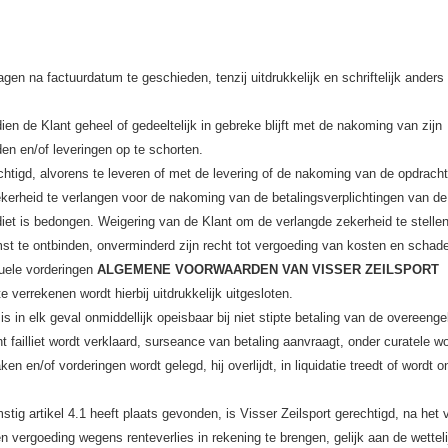
 dagen na factuurdatum te geschieden, tenzij uitdrukkelijk en schriftelijk anders 
dien de Klant geheel of gedeeltelijk in gebreke blijft met de nakoming van zijn
en en/of leveringen op te schorten.
rechtigd, alvorens te leveren of met de levering of de nakoming van de opdracht
ekerheid te verlangen voor de nakoming van de betalingsverplichtingen van de
iet is bedongen. Weigering van de Klant om de verlangde zekerheid te stellen
st te ontbinden, onverminderd zijn recht tot vergoeding van kosten en schad
tuele vorderingen
ALGEMENE VOORWAARDEN VAN VISSER ZEILSPORT
e verrekenen wordt hierbij uitdrukkelijk uitgesloten.
 in elk geval onmiddellijk opeisbaar bij niet stipte betaling van de overeen
 failliet wordt verklaard, surseance van betaling aanvraagt, onder curatele wo
en en/of vorderingen wordt gelegd, hij overlijdt, in liquidatie treedt of wordt o
ig artikel 4.1 heeft plaats gevonden, is Visser Zeilsport gerechtigd, na het v
n vergoeding wegens renteverlies in rekening te brengen, gelijk aan de wetteli