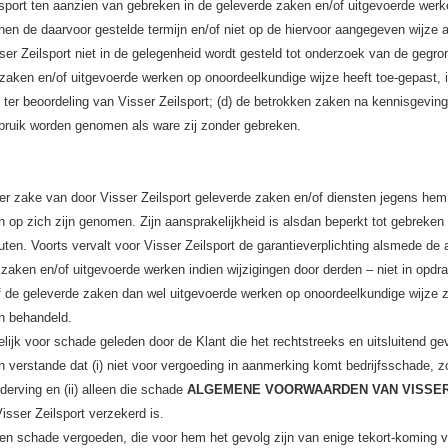
lsport ten aanzien van gebreken in de geleverde zaken en/of uitgevoerde wer
innen de daarvoor gestelde termijn en/of niet op de hiervoor aangegeven wijze 
isser Zeilsport niet in de gelegenheid wordt gesteld tot onderzoek van de gegro
 zaken en/of uitgevoerde werken op onoordeelkundige wijze heeft toe-gepast, 
 ter beoordeling van Visser Zeilsport; (d) de betrokken zaken na kennisgevin
ebruik worden genomen als ware zij zonder gebreken.
ter zake van door Visser Zeilsport geleverde zaken en/of diensten jegens hem
n op zich zijn genomen. Zijn aansprakelijkheid is alsdan beperkt tot gebreken
uten. Voorts vervalt voor Visser Zeilsport de garantieverplichting alsmede de 
zaken en/of uitgevoerde werken indien wijzigingen door derden – niet in opdr
f de geleverde zaken dan wel uitgevoerde werken op onoordeelkundige wijze z
jn behandeld.
elijk voor schade geleden door de Klant die het rechtstreeks en uitsluitend gev
n verstande dat (i) niet voor vergoeding in aanmerking komt bedrijfsschade, z
tderving en (ii) alleen die schade
ALGEMENE VOORWAARDEN VAN VISSE
isser Zeilsport verzekerd is.
n en schade vergoeden, die voor hem het gevolg zijn van enige tekort-koming 