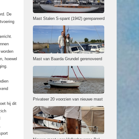
erd. De
Mast Stalen S-spant (1942) gerepareerd
tvoering
rricht.
unnen
g worden
en, hoewel
Mast van Baarda Grundel gerenoveerd
ging.
ndien
ekend
Privateer 20 voorzien van nieuwe mast
et hij dit
zich
d
.
sport