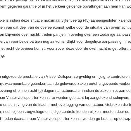
hem gegeven garantie of in het verkeer geldende opvattingen aan hem kan w
rake is indien deze situatie maximaal vijfenveertig (45) aaneengesloten kalen
ngen van dat deel van de overeenkomst welke door de situatie van overmacht 
van blijvende overmacht, treden partijen in overleg over een zodanige aanpas
rvan voor beide partijen nog zinvol is. Blijkt voor dergelijke aanpassing in red
n het recht de overeenkomst, voor zover deze door de overmacht is getroffen, 
ing.
uitgevoerde prestatie van Visser Zeilsport zorgvuldig en tijdig te controleren.
rlijk waarneembare gebreken aan de geleverde zaken en/of uitgevoerde werken
levering of binnen acht (8) dagen na factuurdatum indien de zaken niet aan de
an Visser Zeilsport ter kennis te worden gebracht bij aangetekend schrijven,
 omschrijving van de klacht, met overlegging van de factuur. Gebreken die te
 noch bij een zorgvuldige en tijdige controle konden blijken, moeten door de 
t treden daarvan, aan Visser Zeilsport ter kennis worden ge-bracht, op de wijz