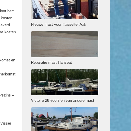
 door hem
e kosten
Nieuwe mast voor Hasselter Aak
zekerd.
jke kosten
nkomst en
Reparatie mast Hanseat
 herkomst
erszins –
Victoire 28 voorzien van andere mast
 Visser