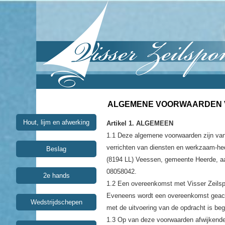
ALGEMENE VOORWAARDEN V
Hout, lijm en afwerking
Artikel 1. ALGEMEEN
1.1 Deze algemene voorwaarden zijn van 
verrichten van diensten en werkzaam-he
Beslag
(8194 LL) Veessen, gemeente Heerde, a
08058042.
2e hands
1.2 Een overeenkomst met Visser Zeilspor
Eveneens wordt een overeenkomst geacht
Wedstrijdschepen
met de uitvoering van de opdracht is be
1.3 Op van deze voorwaarden afwijkende 