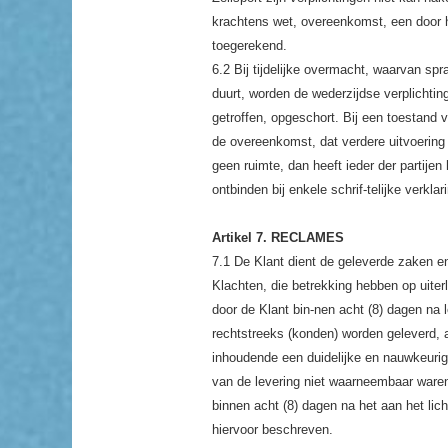
krachtens wet, overeenkomst, een door 
toegerekend.
6.2 Bij tijdelijke overmacht, waarvan sp
duurt, worden de wederzijdse verplichti
getroffen, opgeschort. Bij een toestand 
de overeenkomst, dat verdere uitvoering e
geen ruimte, dan heeft ieder der partije
ontbinden bij enkele schrif-telijke verklar
Artikel 7. RECLAMES
7.1 De Klant dient de geleverde zaken en 
Klachten, die betrekking hebben op uite
door de Klant bin-nen acht (8) dagen na 
rechtstreeks (konden) worden geleverd, a
inhoudende een duidelijke en nauwkeurige
van de levering niet waarneembaar waren,
binnen acht (8) dagen na het aan het lich
hiervoor beschreven.