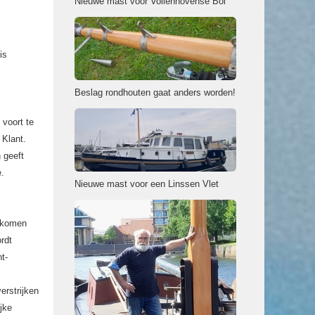
Nieuwe mast voor Vollenhovense Bol
is
Beslag rondhouten gaat anders worden!
 voort te
 Klant.
 geeft
e.
Nieuwe mast voor een Linssen Vlet
gekomen
rdt
nt-
erstrijken
jke