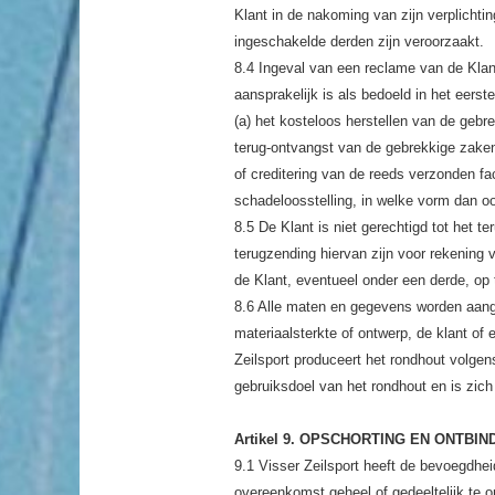
Klant in de nakoming van zijn verplichti
ingeschakelde derden zijn veroorzaakt.
8.4 Ingeval van een reclame van de Klant
aansprakelijk is als bedoeld in het eerste 
(a) het kosteloos herstellen van de geb
terug-ontvangst van de gebrekkige zaken
of creditering van de reeds verzonden fa
schadeloosstelling, in welke vorm dan o
8.5 De Klant is niet gerechtigd tot het
terugzending hiervan zijn voor rekening 
de Klant, eventueel onder een derde, op 
8.6 Alle maten en gegevens worden aange
materiaalsterkte of ontwerp, de klant of
Zeilsport produceert het rondhout volgen
gebruiksdoel van het rondhout en is zich 
Artikel 9. OPSCHORTING EN ONTBIN
9.1 Visser Zeilsport heeft de bevoegdhei
overeenkomst geheel of gedeeltelijk te ont