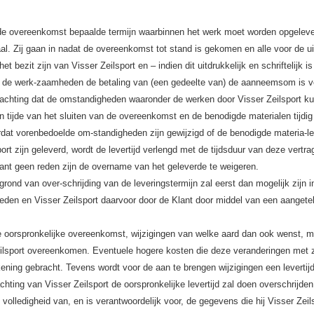
n de overeenkomst bepaalde termijn waarbinnen het werk moet worden opgelev
aal. Zij gaan in nadat de overeenkomst tot stand is gekomen en alle voor de ui
 bezit zijn van Visser Zeilsport en – indien dit uitdrukkelijk en schriftelijk is
de werk-zaamheden de betaling van (een gedeelte van) de aanneemsom is ve
erwachting dat de omstandigheden waaronder de werken door Visser Zeilsport k
en tijde van het sluiten van de overeenkomst en de benodigde materialen tijdi
ordat vorenbedoelde om-standigheden zijn gewijzigd of de benodigde materia-l
sport zijn geleverd, wordt de levertijd verlengd met de tijdsduur van deze vertra
lant geen reden zijn de overname van het geleverde te weigeren.
ond van over-schrijding van de leveringstermijn zal eerst dan mogelijk zijn i
reden en Visser Zeilsport daarvoor door de Klant door middel van een aanget
de oorspronkelijke overeenkomst, wijzigingen van welke aard dan ook wenst, mo
 Zeilsport overeenkomen. Eventuele hogere kosten die deze veranderingen met 
ening gebracht. Tevens wordt voor de aan te brengen wijzigingen een levertij
ing van Visser Zeilsport de oorspronkelijke levertijd zal doen overschrijden
n volledigheid van, en is verantwoordelijk voor, de gegevens die hij Visser Zeil