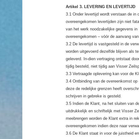
Artikel 3. LEVERING EN LEVERTIJD
3.1 Onder levertijd wordt verstaan de i
overeengekomen levertijden zijn niet fat
van het werk noodzakelijke gegevens in het
overeengekomen – vóór de aanvang van 
3.2 De levertijd is vastgesteld in de v
worden uitgevoerd dezelfde blijven als t
geleverd. In-dien vertraging ontstaat do
tijdig besteld, niet tijdig aan Visser Zeil
3.3 Vertraagde oplevering kan voor de K
3.4 Ontbinding van de overeenkomst op gr
deze de redelijke grenzen heeft oversch
schrijven in gebreke is gesteld.
3.5 Indien de Klant, na het sluiten van 
uitdrukkelijk en schriftelijk met Visser
meebrengen worden de Klant extra in rek
overeengekomen indien deze naar verwacht
3.6 De Klant staat in voor de juistheid e