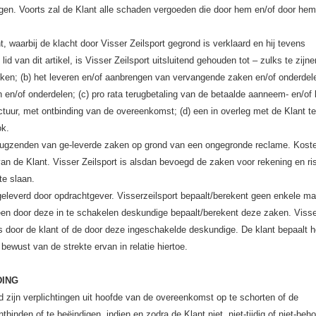
ngen. Voorts zal de Klant alle schaden vergoeden die door hem en/of door hem
, waarbij de klacht door Visser Zeilsport gegrond is verklaard en hij tevens
lid van dit artikel, is Visser Zeilsport uitsluitend gehouden tot – zulks te zijn
reken; (b) het leveren en/of aanbrengen van vervangende zaken en/of onderdel
 en/of onderdelen; (c) pro rata terugbetaling van de betaalde aanneem- en/o
ctuur, met ontbinding van de overeenkomst; (d) een in overleg met de Klant te
ok.
 terugzenden van ge-leverde zaken op grond van een ongegronde reclame. Kost
van de Klant. Visser Zeilsport is alsdan bevoegd de zaken voor rekening en ri
te slaan.
leverd door opdrachtgever. Visserzeilsport bepaalt/berekent geen enkele ma
 een door deze in te schakelen deskundige bepaalt/berekent deze zaken. Viss
s door de klant of de door deze ingeschakelde deskundige. De klant bepaalt h
bewust van de strekte ervan in relatie hiertoe.
DING
d zijn verplichtingen uit hoofde van de overeenkomst op te schorten of de
binden of te beëindigen, indien en zodra de Klant niet, niet-tijdig of niet-behoo