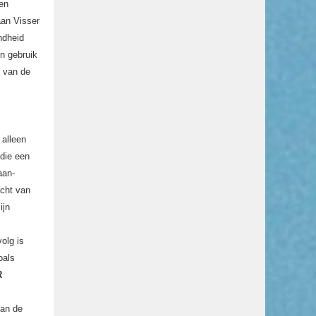
ken
aan Visser
ndheid
in gebruik
g van de
 alleen
 die een
aan-
acht van
ijn
olg is
oals
R
van de