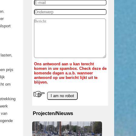
en.
ser
ilsport
lasten,
Ons antwoord aan u kan terecht
komen in uw spambox. Check deze de
en prijs
komende dagen a.u.b. wanneer
ijk
antwoord op uw bericht lijkt uit te
blijven.
cht om
etrekking
 werk
Projecten/Nieuws
n van
hogende