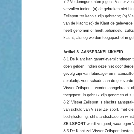
7.2 Vorderingsrechten jegens Visser Zei
vervallen indien: (a) de gebreken niet b
Zeilsport ter kennis zijn gebracht; (b) V
van de klacht; (c) de Klant de geleverde
heeft genomen of heeft behandeld, zulks
klacht, alsnog worden toegepast of in g
Artikel 8. AANSPRAKELIJKHEID
8.1 De Klant kan garantieverplichtingen 
doen gelden, indien deze niet door derde
gevolg zijn van fabricage- en materiaalfo
sprakelijk voor schade aan de geleverde 
Visser Zeilsport – worden aangebracht o
toegepast, in gebruik zijn genomen of zi
8.2` Visser Zeilsport is slechts aansprak
van schuld van Visser Zeilsport, met die
bedrijfsstoring, stil-standschade en wins
ZEILSPORT
wordt vergoed, waartegen V
8.3 De Klant zal Visser Zeilsport koste